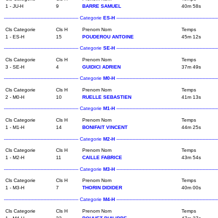
1 - JU-H
9
BARRE SAMUEL
40m 58s
--------------------------------------------------- Categorie
ES-H
----------------------------------------------------------------------
Cls Categorie
Cls H
Prenom Nom
Temps
1 - ES-H
15
POUDEROU ANTOINE
45m 12s
--------------------------------------------------- Categorie
SE-H
----------------------------------------------------------------------
Cls Categorie
Cls H
Prenom Nom
Temps
3 - SE-H
4
GUIDICI ADRIEN
37m 49s
--------------------------------------------------- Categorie
M0-H
----------------------------------------------------------------------
Cls Categorie
Cls H
Prenom Nom
Temps
2 - M0-H
10
RUELLE SEBASTIEN
41m 13s
--------------------------------------------------- Categorie
M1-H
----------------------------------------------------------------------
Cls Categorie
Cls H
Prenom Nom
Temps
1 - M1-H
14
BONIFAIT VINCENT
44m 25s
--------------------------------------------------- Categorie
M2-H
----------------------------------------------------------------------
Cls Categorie
Cls H
Prenom Nom
Temps
1 - M2-H
11
CAILLE FABRICE
43m 54s
--------------------------------------------------- Categorie
M3-H
----------------------------------------------------------------------
Cls Categorie
Cls H
Prenom Nom
Temps
1 - M3-H
7
THORIN DIDIDER
40m 00s
--------------------------------------------------- Categorie
M4-H
----------------------------------------------------------------------
Cls Categorie
Cls H
Prenom Nom
Temps