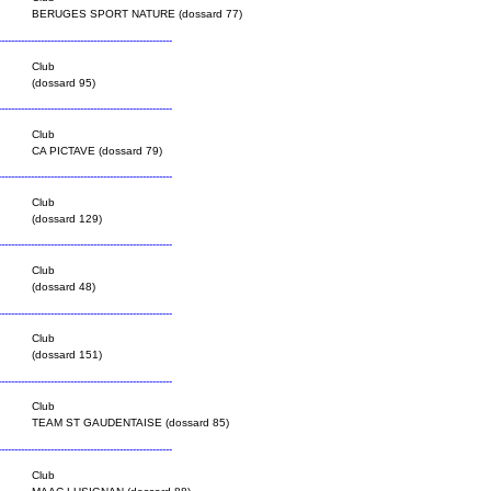
BERUGES SPORT NATURE (dossard 77)
----------------------------------------------------
Club
(dossard 95)
----------------------------------------------------
Club
CA PICTAVE (dossard 79)
----------------------------------------------------
Club
(dossard 129)
----------------------------------------------------
Club
(dossard 48)
----------------------------------------------------
Club
(dossard 151)
----------------------------------------------------
Club
TEAM ST GAUDENTAISE (dossard 85)
----------------------------------------------------
Club