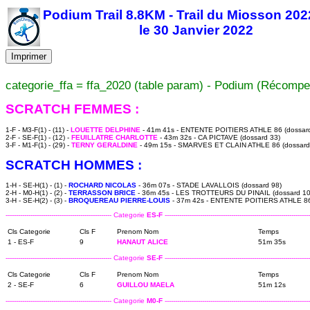
Podium Trail 8.8KM - Trail du Miosson 202
le 30 Janvier 2022
Imprimer
categorie_ffa = ffa_2020 (table param) - Podium (Récompe
SCRATCH FEMMES :
1-F - M3-F(1) - (11) -
LOUETTE DELPHINE
- 41m 41s - ENTENTE POITIERS ATHLE 86 (dossard
2-F - SE-F(1) - (12) -
FEUILLATRE CHARLOTTE
- 43m 32s - CA PICTAVE (dossard 33)
3-F - M1-F(1) - (29) -
TERNY GERALDINE
- 49m 15s - SMARVES ET CLAIN ATHLE 86 (dossard
SCRATCH HOMMES :
1-H - SE-H(1) - (1) -
ROCHARD NICOLAS
- 36m 07s - STADE LAVALLOIS (dossard 98)
2-H - M0-H(1) - (2) -
TERRASSON BRICE
- 36m 45s - LES TROTTEURS DU PINAIL (dossard 10
3-H - SE-H(2) - (3) -
BROQUEREAU PIERRE-LOUIS
- 37m 42s - ENTENTE POITIERS ATHLE 86
--------------------------------------------------- Categorie
ES-F
----------------------------------------------------------------------
Cls Categorie
Cls F
Prenom Nom
Temps
1 - ES-F
9
HANAUT ALICE
51m 35s
--------------------------------------------------- Categorie
SE-F
----------------------------------------------------------------------
Cls Categorie
Cls F
Prenom Nom
Temps
2 - SE-F
6
GUILLOU MAELA
51m 12s
--------------------------------------------------- Categorie
M0-F
----------------------------------------------------------------------