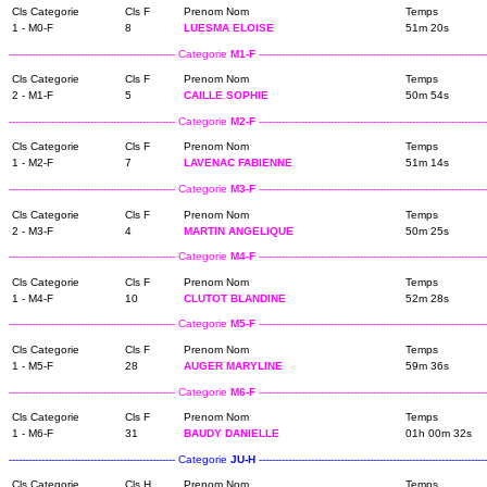
Cls Categorie
Cls F
Prenom Nom
Temps
1 - M0-F
8
LUESMA ELOISE
51m 20s
--------------------------------------------------- Categorie
M1-F
----------------------------------------------------------------------
Cls Categorie
Cls F
Prenom Nom
Temps
2 - M1-F
5
CAILLE SOPHIE
50m 54s
--------------------------------------------------- Categorie
M2-F
----------------------------------------------------------------------
Cls Categorie
Cls F
Prenom Nom
Temps
1 - M2-F
7
LAVENAC FABIENNE
51m 14s
--------------------------------------------------- Categorie
M3-F
----------------------------------------------------------------------
Cls Categorie
Cls F
Prenom Nom
Temps
2 - M3-F
4
MARTIN ANGELIQUE
50m 25s
--------------------------------------------------- Categorie
M4-F
----------------------------------------------------------------------
Cls Categorie
Cls F
Prenom Nom
Temps
1 - M4-F
10
CLUTOT BLANDINE
52m 28s
--------------------------------------------------- Categorie
M5-F
----------------------------------------------------------------------
Cls Categorie
Cls F
Prenom Nom
Temps
1 - M5-F
28
AUGER MARYLINE
59m 36s
--------------------------------------------------- Categorie
M6-F
----------------------------------------------------------------------
Cls Categorie
Cls F
Prenom Nom
Temps
1 - M6-F
31
BAUDY DANIELLE
01h 00m 32s
--------------------------------------------------- Categorie
JU-H
----------------------------------------------------------------------
Cls Categorie
Cls H
Prenom Nom
Temps