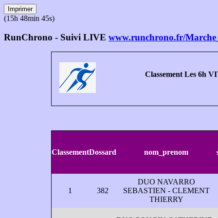
Imprimer
(15h 48min 45s)
RunChrono - Suivi LIVE
www.runchrono.fr/Marche_
Classement Les 6h V
Classement
Dossard
nom_prenom
DUO NAVARRO
1
382
SEBASTIEN - CLEMENT
THIERRY